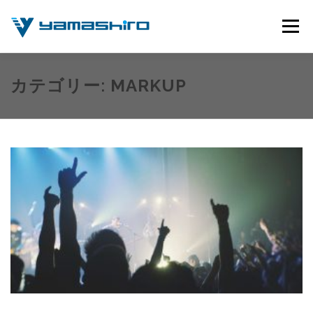
コ
ン
メニュー
テ
ン
ツ
へ
公式サイト
動画撮影サービス
使用機材について
カテゴリー:
MARKUP
ス
キ
ッ
プ
お問い合わせ
YOUTUBEチャンネル