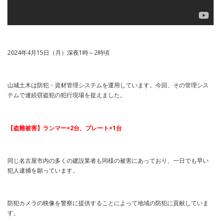
2024年4月15日（月）深夜1時～2時頃
山城土木は防犯・資材管理システムを運用しています。今回、その管理シス
テムで連続窃盗犯の犯行現場を捉えました。
【盗難被害】ランマー×2台、プレート×1台
同じ名古屋市内の多くの建設業者も同様の被害にあっており、一日でも早い
犯人逮捕を願っています。
防犯カメラの映像を警察に提供することによって地域の防犯に貢献していま
す。