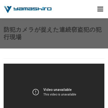
コ
ン
メニュー
テ
ン
ツ
へ
公式サイト
動画撮影サービス
使用機材について
防犯カメラが捉えた連続窃盗犯の犯
ス
行現場
キ
ッ
プ
お問い合わせ
YOUTUBEチャンネル