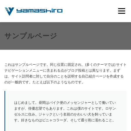
コ
ン
メニュー
テ
ン
ツ
へ
公式サイト
動画撮影サービス
使用機材について
サンプルページ
ス
キ
ッ
プ
お問い合わせ
YOUTUBEチャンネル
これはサンプルページです。同じ位置に固定され、(多くのテーマでは) サイト
ナビゲーションメニューに含まれる点がブログ投稿とは異なります。まず
は、サイト訪問者に対して自分のことを説明する自己紹介ページを作成する
のが一般的です。たとえば以下のようなものです。
はじめまして。昼間はバイク便のメッセンジャーとして働いてい
ますが、俳優志望でもあります。これは僕のサイトです。ロサン
ゼルスに住み、ジャックという名前のかわいい犬を飼っていま
す。好きなものはピニャコラーダ、そして通り雨に濡れること。